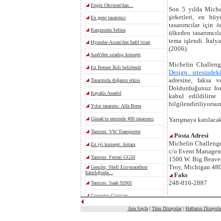
Son 5 yılda Miche
şirketleri, en bü
tasarımcılar için 
ülkeden tasarımcıl
tema işlendi. İtal
(2006).
Michelin Challeng
Design sitesinde
adresine, faksa v
Doldurduğunuz for
kabul edildilirse
bilgilendiriliyorsu
Yarışmaya katılacak 
Posta Adresi
Michelin Challeng
c/o Event Managem
1500 W. Big Beaver
Troy, Michigan 4
Faks
248-816-2887
Ana Sayfa
|
Tüm Dizaynlar
|
Haftanın Dizaynla