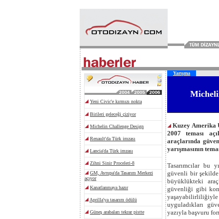
Yarışma
Micheli
Kuzey Amerika U
2007 teması açık
araçlarında güven
yarışmasının temas
Tasarımcılar bu yı
güvenli bir şekilde
büyüklükteki ara
güvenliği gibi konu
yaşayabilirliliğiyl
uyguladıkları güve
yazıyla başvuru form